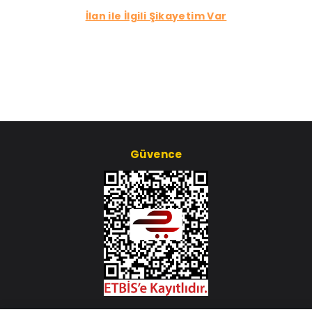
İlan ile İlgili Şikayetim Var
Güvence