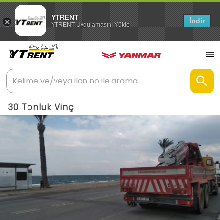
YTRENT
İndir
YTRENT Uygulamasını Yükle
30 Tonluk Vinç