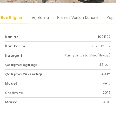
İlan Bilgileri
Açıklama
Hizmet Verilen Konum
Yapı
İlan No
1001102
İlan Tarihi
2021-12-02
Kategori
Kamyon Üstü Vinç(Hiyap)
Çalışma Ağırlığı
35 ton
Çalışma Yüksekliği
40 m
Model
vinç
Üretim Yılı
2016
Marka
ABG