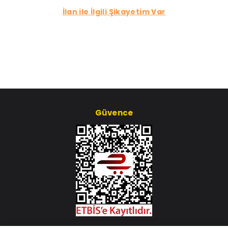
İlan ile İlgili Şikayetim Var
Güvence