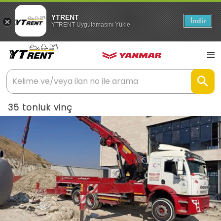
YTRENT
İndir
YTRENT Uygulamasını Yükle
35 tonluk vinç