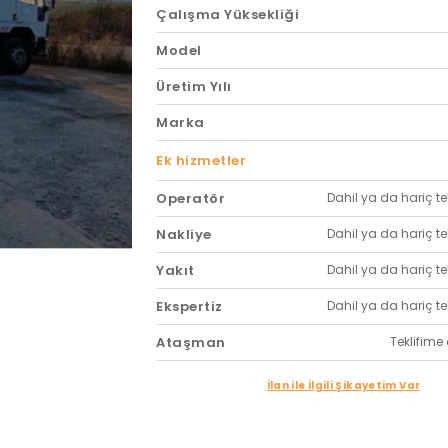
Çalışma Yüksekliği
Model
Üretim Yılı
Marka
Ek hizmetler
Operatör
Dahil ya da hariç tekl
Nakliye
Dahil ya da hariç tekl
Yakıt
Dahil ya da hariç tekl
Ekspertiz
Dahil ya da hariç tekl
Ataşman
Teklifime 
İlan ile İlgili Şikayetim Var