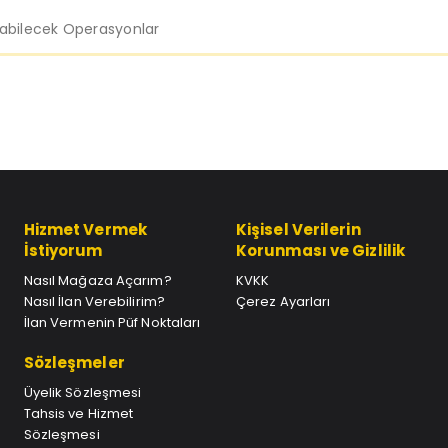
labilecek Operasyonlar
Hizmet Vermek
Kişisel Verilerin
İstiyorum
Korunması ve Gizlilik
Nasıl Mağaza Açarım?
KVKK
Nasıl İlan Verebilirim?
Çerez Ayarları
İlan Vermenin Püf Noktaları
Sözleşmeler
Üyelik Sözleşmesi
Tahsis ve Hizmet
Sözleşmesi