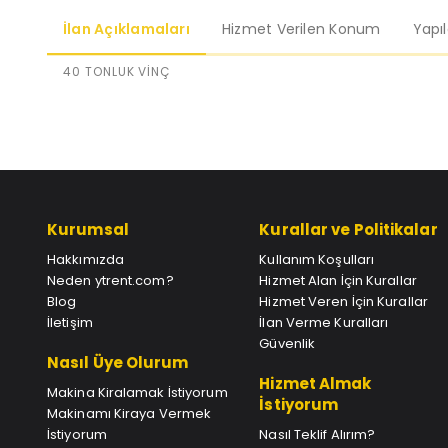
İlan Açıklamaları
Hizmet Verilen Konum
Yapı
40 TONLUK VİNÇ
Kurumsal
Kurallar ve Politikalar
Hakkımızda
Kullanım Koşulları
Neden ytrent.com?
Hizmet Alan İçin Kurallar
Blog
Hizmet Veren İçin Kurallar
İletişim
İlan Verme Kuralları
Güvenlik
Nasıl Üye Olurum
Hizmet Almak
Makina Kiralamak İstiyorum
İstiyorum
Makinamı Kiraya Vermek
İstiyorum
Nasıl Teklif Alırım?