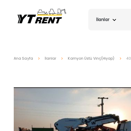
İlanlar
Ana Sayfa
İlanlar
Kamyon Üstü Vinç(Hiyap)
40