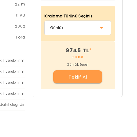
22 m
HİAB
Kiralama Türünü Seçiniz
2002
Ford
9745 TL
*
+ KDV
if verebilirim.
Günlük Bedel
if verebilirim.
Teklif Al
if verebilirim.
if verebilirim.
dahil değildir.