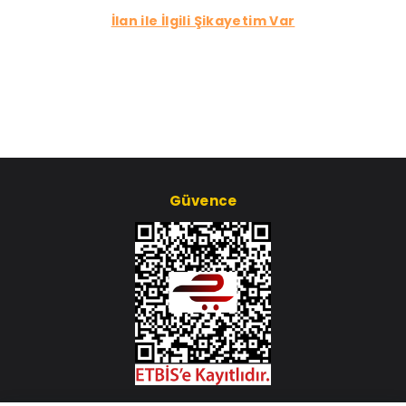
İlan ile İlgili Şikayetim Var
Güvence