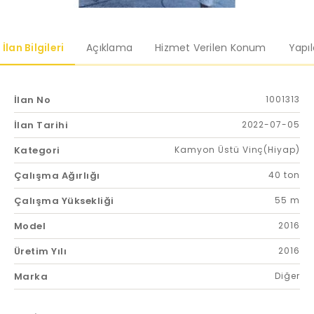
İlan Bilgileri
Açıklama
Hizmet Verilen Konum
Yapı
İlan No
1001313
İlan Tarihi
2022-07-05
Kategori
Kamyon Üstü Vinç(Hiyap)
Çalışma Ağırlığı
40 ton
Çalışma Yüksekliği
55 m
Model
2016
Üretim Yılı
2016
Marka
Diğer