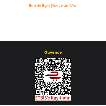
İlan ile İlgili Şikayetim Var
Güvence