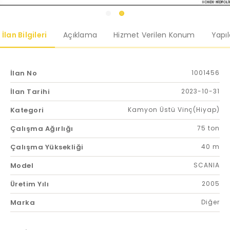
İlan Bilgileri
Açıklama
Hizmet Verilen Konum
Yapı
İlan No
1001456
İlan Tarihi
2023-10-31
Kategori
Kamyon Üstü Vinç(Hiyap)
Çalışma Ağırlığı
75 ton
Çalışma Yüksekliği
40 m
Model
SCANIA
Üretim Yılı
2005
Marka
Diğer