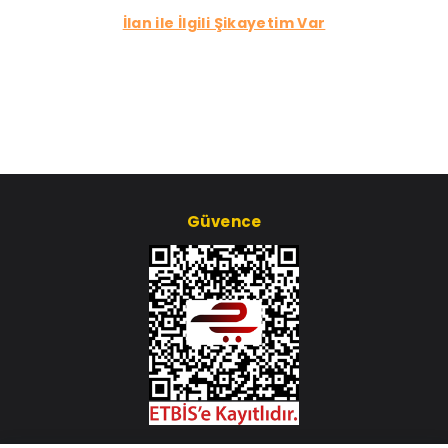
İlan ile İlgili Şikayetim Var
Güvence