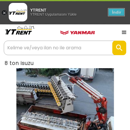
YTRENT
İndir
YTRENT Uygulamasını Yükle
8 ton isuzu