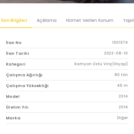
İlan Bilgileri
Açıklama
Hizmet Verilen Konum
Yapı
İlan No
1001374
İlan Tarihi
2022-08-10
Kategori
Kamyon Üstü Vinç(Hiyap)
Çalışma Ağırlığı
80 ton
Çalışma Yüksekliği
45 m
Model
2014
Üretim Yılı
2014
Marka
Diğer