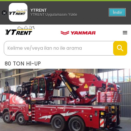
YTRENT
İndir
YTRENT Uygulamasını Yükle
80 TON Hİ-UP