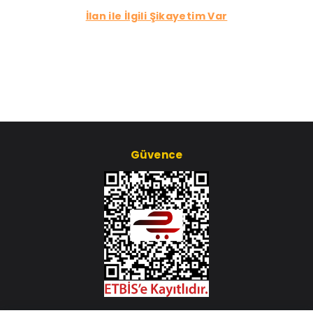
İlan ile İlgili Şikayetim Var
Güvence