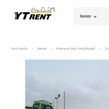
İlanlar
Ana Sayfa
İlanlar
Kamyon Üstü Vinç(Hiyap)
Ba