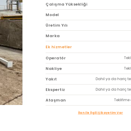
Çalışma Yüksekliği
Model
Üretim Yılı
Marka
Ek hizmetler
Operatör
Tekl
Nakliye
Tekl
Yakıt
Dahil ya da hariç tekl
Ekspertiz
Dahil ya da hariç tekl
Ataşman
Teklifime 
İlan ile İlgili Şikayetim Var