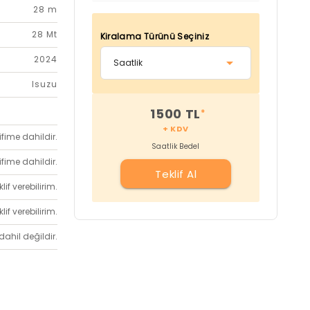
28 m
28 Mt
Kiralama Türünü Seçiniz
2024
Isuzu
1500 TL
*
+ KDV
ifime dahildir.
Saatlik Bedel
ifime dahildir.
Teklif Al
if verebilirim.
if verebilirim.
dahil değildir.