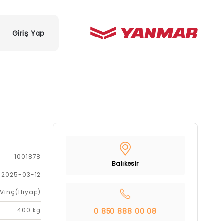
Giriş Yap
1001878
Balıkesir
2025-03-12
Vinç(Hiyap)
400 kg
0 850 888 00 08