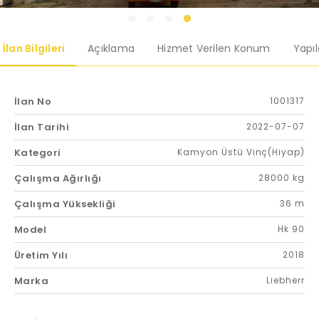
İlan Bilgileri
Açıklama
Hizmet Verilen Konum
Yapı
İlan No
1001317
İlan Tarihi
2022-07-07
Kategori
Kamyon Üstü Vinç(Hiyap)
Çalışma Ağırlığı
28000 kg
Çalışma Yüksekliği
36 m
Model
Hk 90
Üretim Yılı
2018
Marka
Liebherr