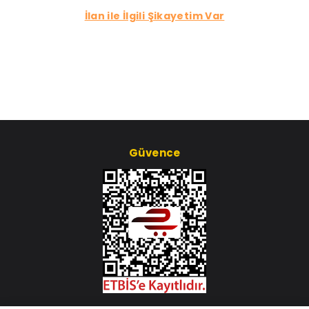
İlan ile İlgili Şikayetim Var
Güvence