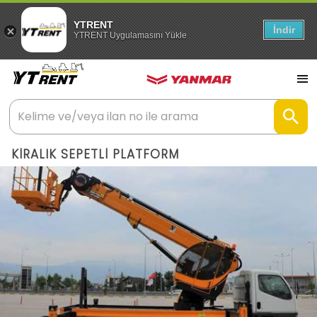
YTRENT
İndir
YTRENT Uygulamasını Yükle
KİRALIK SEPETLİ PLATFORM