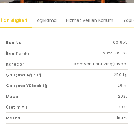
İlan Bilgileri
Açıklama
Hizmet Verilen Konum
Yapı
İlan No
1001855
İlan Tarihi
2024-05-27
Kategori
Kamyon Üstü Vinç(Hiyap)
Çalışma Ağırlığı
250 kg
Çalışma Yüksekliği
26 m
Model
2023
Üretim Yılı
2023
Marka
Isuzu