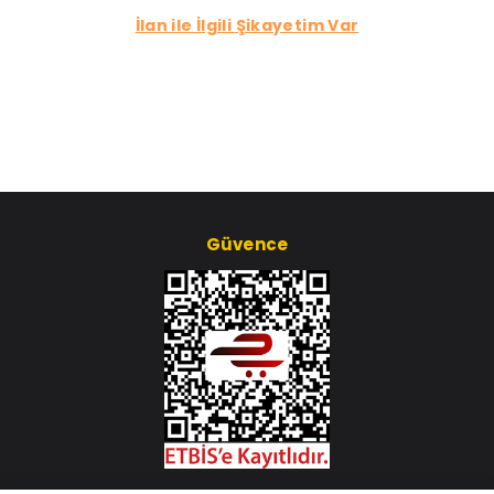
İlan ile İlgili Şikayetim Var
Güvence