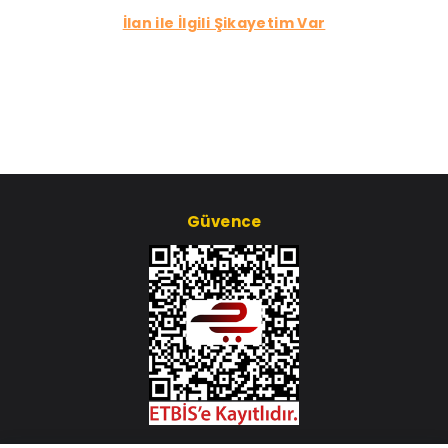
İlan ile İlgili Şikayetim Var
Güvence