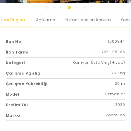
İlan Bilgileri
Açıklama
Hizmet Verilen Konum
Yapı
İlan No
1000844
İlan Tarihi
2021-05-06
Kategori
Kamyon Üstü Vinç(Hiyap)
Çalışma Ağırlığı
250 kg
Çalışma Yüksekliği
26 m
Model
uzmanlar
Üretim Yılı
2020
Marka
Zoomlion