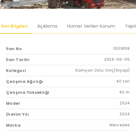
İlan Bilgileri
Açıklama
Hizmet Verilen Konum
Yapı
İlan No
1001858
İlan Tarihi
2024-06-05
Kategori
Kamyon Üstü Vinç(Hiyap)
Çalışma Ağırlığı
40 ton
Çalışma Yüksekliği
43 m
Model
2024
Üretim Yılı
2024
Marka
Mercedes