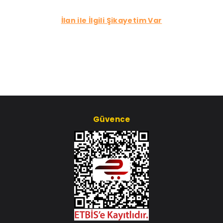
İlan ile İlgili Şikayetim Var
Güvence