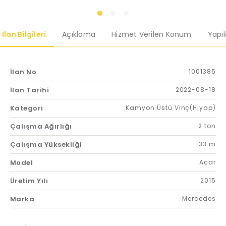
İlan Bilgileri
Açıklama
Hizmet Verilen Konum
Yapı
İlan No
1001385
İlan Tarihi
2022-08-18
Kategori
Kamyon Üstü Vinç(Hiyap)
Çalışma Ağırlığı
2 ton
Çalışma Yüksekliği
33 m
Model
Acar
Üretim Yılı
2015
Marka
Mercedes