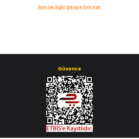
İlan ile İlgili Şikayetim Var
Güvence