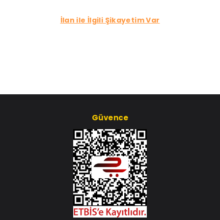
İlan ile İlgili Şikayetim Var
Güvence