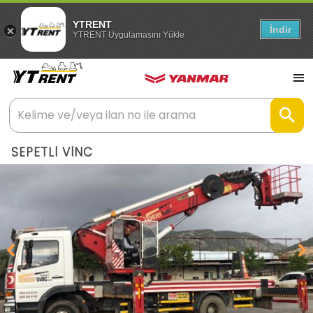
YTRENT
İndir
YTRENT Uygulamasını Yükle
SEPETLİ VİNC