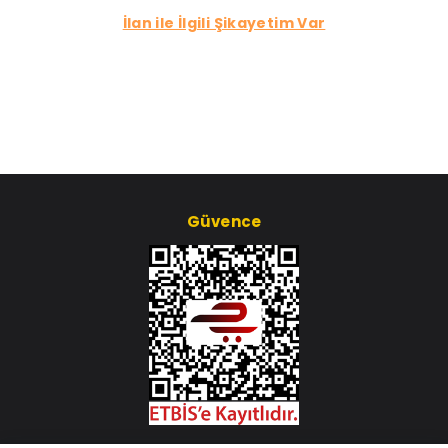
İlan ile İlgili Şikayetim Var
Güvence