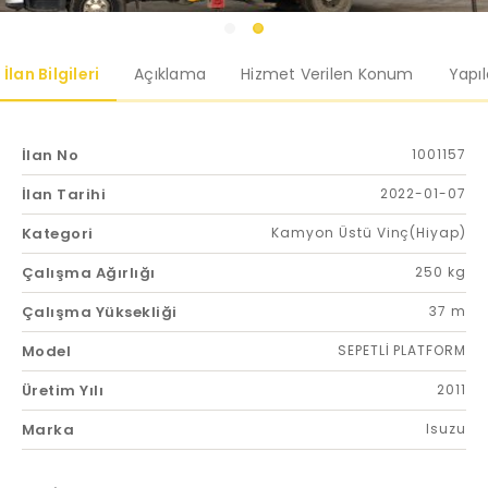
İlan Bilgileri
Açıklama
Hizmet Verilen Konum
Yapı
İlan No
1001157
İlan Tarihi
2022-01-07
Kategori
Kamyon Üstü Vinç(Hiyap)
Çalışma Ağırlığı
250 kg
Çalışma Yüksekliği
37 m
Model
SEPETLİ PLATFORM
Üretim Yılı
2011
Marka
Isuzu