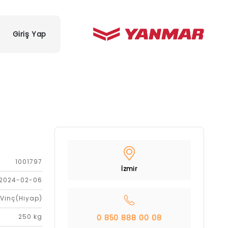
Giriş Yap
1001797
İzmir
2024-02-06
Vinç(Hiyap)
250 kg
0 850 888 00 08