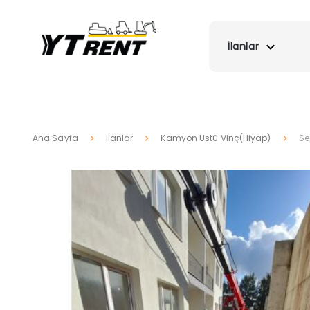
İlanlar
Ana Sayfa
İlanlar
Kamyon Üstü Vinç(Hiyap)
Se