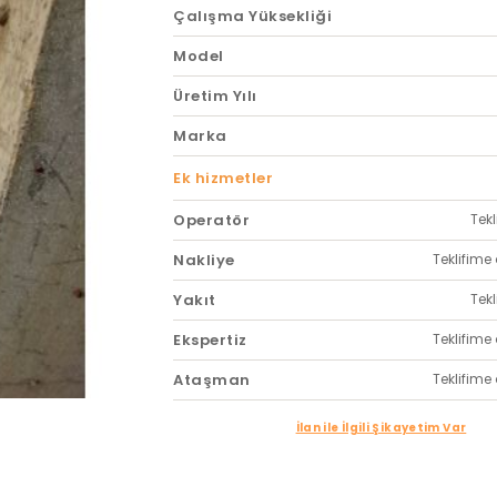
Çalışma Yüksekliği
Model
Üretim Yılı
Marka
Ek hizmetler
Operatör
Tekl
Nakliye
Teklifime 
Yakıt
Tekl
Ekspertiz
Teklifime 
Ataşman
Teklifime 
İlan ile İlgili Şikayetim Var