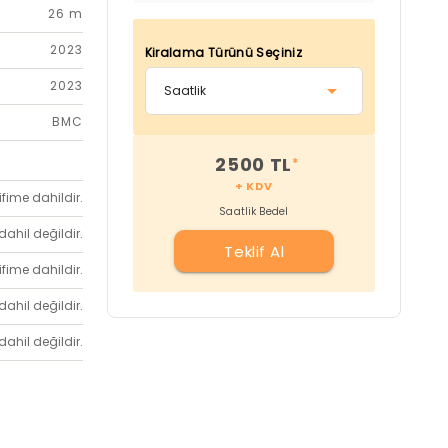
26 m
2023
Kiralama Türünü Seçiniz
2023
BMC
2500 TL
*
+ KDV
ifime dahildir.
Saatlik Bedel
dahil değildir.
Teklif Al
ifime dahildir.
dahil değildir.
dahil değildir.