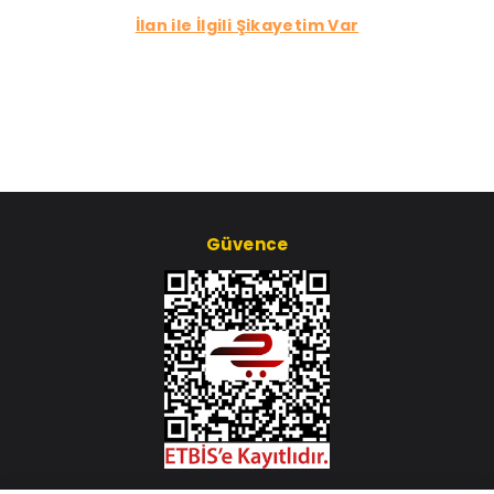
İlan ile İlgili Şikayetim Var
Güvence