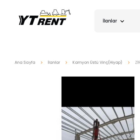
İlanlar
Ana Sayfa
İlanlar
Kamyon Üstü Vinç(Hiyap)
Zİ