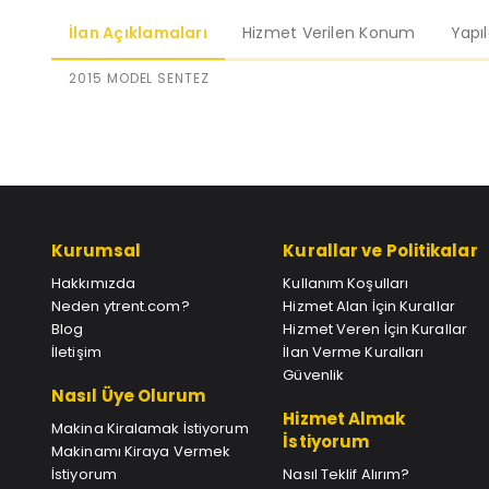
İlan Açıklamaları
Hizmet Verilen Konum
Yapı
2015 MODEL SENTEZ
Kurumsal
Kurallar ve Politikalar
Hakkımızda
Kullanım Koşulları
Neden ytrent.com?
Hizmet Alan İçin Kurallar
Blog
Hizmet Veren İçin Kurallar
İletişim
İlan Verme Kuralları
Güvenlik
Nasıl Üye Olurum
Hizmet Almak
Makina Kiralamak İstiyorum
İstiyorum
Makinamı Kiraya Vermek
İstiyorum
Nasıl Teklif Alırım?