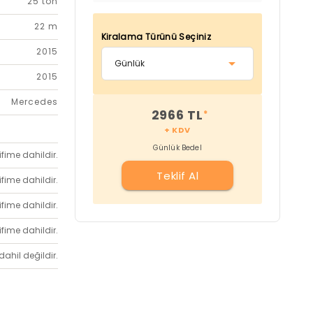
25 ton
22 m
Kiralama Türünü Seçiniz
2015
2015
Mercedes
2966 TL
*
+ KDV
Günlük Bedel
ifime dahildir.
Teklif Al
ifime dahildir.
ifime dahildir.
ifime dahildir.
dahil değildir.