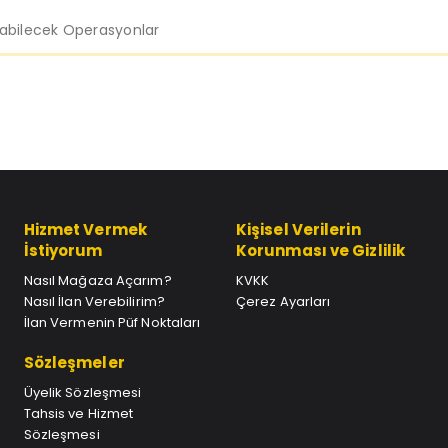
labilecek Operasyonlar
Hizmet Vermek
Kişisel Verilerin
İstiyorum
Korunması ve Gizlilik
Nasıl Mağaza Açarım?
KVKK
Nasıl İlan Verebilirim?
Çerez Ayarları
İlan Vermenin Püf Noktaları
Sözleşmeler
Üyelik Sözleşmesi
Tahsis ve Hizmet
Sözleşmesi