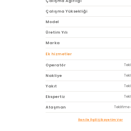
Çalışma Ağırlığı
Çalışma Yüksekliği
Model
Üretim Yılı
Marka
Ek hizmetler
Operatör
Tekl
Nakliye
Tekl
Yakıt
Tekl
Ekspertiz
Tekl
Ataşman
Teklifime 
İlan ile İlgili Şikayetim Var