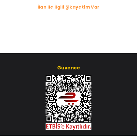
İlan ile İlgili Şikayetim Var
Güvence