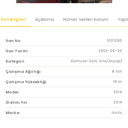
İlan Bilgileri
Açıklama
Hizmet Verilen Konum
Yapı
İlan No
1001290
İlan Tarihi
2022-06-20
Kategori
Kamyon Üstü Vinç(Hiyap)
Çalışma Ağırlığı
8 ton
Çalışma Yüksekliği
16 m
Model
2014
Üretim Yılı
2014
Marka
Isuzu