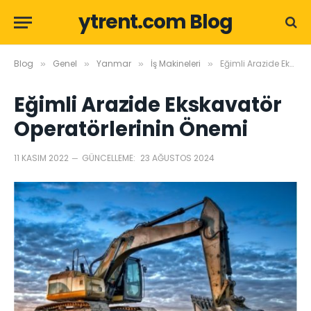
ytrent.com Blog
Blog
Genel
Yanmar
İş Makineleri
Eğimli Arazide Ekskavatör Operatörlerinin Önemi
»
»
»
»
Eğimli Arazide Ekskavatör
Operatörlerinin Önemi
11 KASIM 2022
GÜNCELLEME:
23 AĞUSTOS 2024