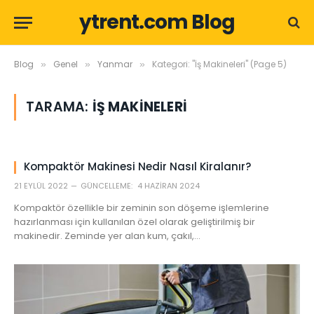
ytrent.com Blog
Blog
Genel
Yanmar
Kategori: "İş Makineleri" (Page 5)
»
»
»
TARAMA:
İŞ MAKINELERI
Kompaktör Makinesi Nedir Nasıl Kiralanır?
21 EYLÜL 2022
GÜNCELLEME:
4 HAZIRAN 2024
Kompaktör özellikle bir zeminin son döşeme işlemlerine
hazırlanması için kullanılan özel olarak geliştirilmiş bir
makinedir. Zeminde yer alan kum, çakıl,…