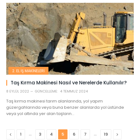
2. EL İŞ MAKINELERI
Taş Kırma Makinesi Nasıl ve Nerelerde Kullanılır?
8 EYLÜL 2022
GÜNCELLEME:
4 TEMMUZ 2024
Taş kırma makinesi tarım alanlarında, yol yapım
güzergahlarında veya buna benzer alanlarda yol üstünde
veya yol altında yer alan taşların…
Previous
…
…
Next
1
3
4
5
6
7
19