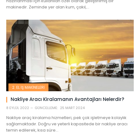
hazırlanması için kullanılan özel olarak geliştirilmiş bir
makinedir. Zeminde yer alan kum, çakıl,…
2. EL İŞ MAKINELERI
Nakliye Aracı Kiralamanın Avantajları Nelerdir?
8 EYLÜL 2022
GÜNCELLEME:
25 MART 2024
Nakliye araç kiralama hizmetleri, pek çok işletmeye kolaylık
sağlamaktadır. Doğru ve yeterli kapasitede bir nakliye aracı
temin edilerek, kısa süre…