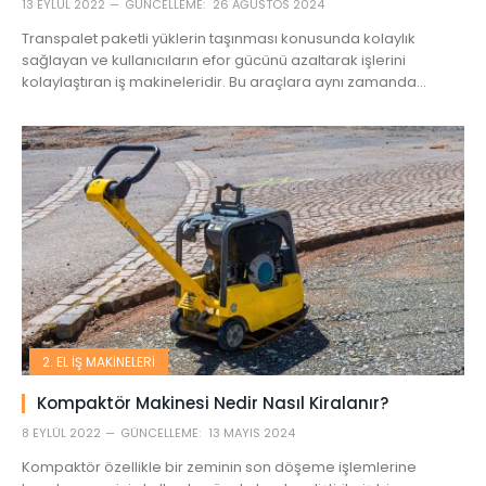
13 EYLÜL 2022
GÜNCELLEME:
26 AĞUSTOS 2024
Transpalet paketli yüklerin taşınması konusunda kolaylık
sağlayan ve kullanıcıların efor gücünü azaltarak işlerini
kolaylaştıran iş makineleridir. Bu araçlara aynı zamanda…
2. EL İŞ MAKINELERI
Kompaktör Makinesi Nedir Nasıl Kiralanır?
8 EYLÜL 2022
GÜNCELLEME:
13 MAYIS 2024
Kompaktör özellikle bir zeminin son döşeme işlemlerine