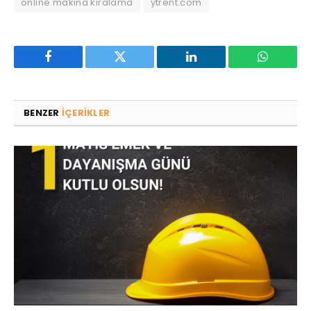
online makina kiralama
ytrent.com
Facebook
Twitter
LinkedIn
WhatsAp
BENZER
IÇERIKLER