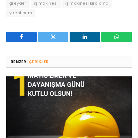
greyder
iş makinesi
iş makinesi kiralama
ytrent.com
Facebook
Twitter
LinkedIn
WhatsAp
BENZER
IÇERIKLER