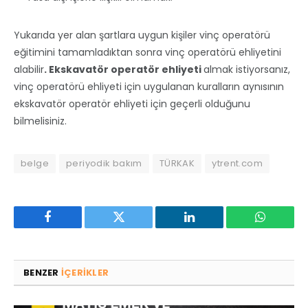
Yukarıda yer alan şartlara uygun kişiler vinç operatörü
eğitimini tamamladıktan sonra vinç operatörü ehliyetini
alabilir
. Ekskavatör operatör ehliyeti
almak istiyorsanız,
vinç operatörü ehliyeti için uygulanan kuralların aynısının
ekskavatör operatör ehliyeti için geçerli olduğunu
bilmelisiniz.
belge
periyodik bakım
TÜRKAK
ytrent.com
Facebook
Twitter
LinkedIn
WhatsAp
BENZER
IÇERIKLER