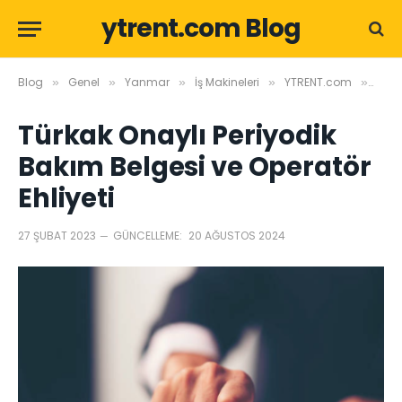
ytrent.com Blog
Blog
Genel
Yanmar
İş Makineleri
YTRENT.com
Türk
»
»
»
»
»
Türkak Onaylı Periyodik
Bakım Belgesi ve Operatör
Ehliyeti
27 ŞUBAT 2023
GÜNCELLEME:
20 AĞUSTOS 2024