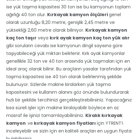
ise yük taşıma kapasitesi 30 ton ise bu kamyonun toplam
ağırlığı 40 ton olur.
Kırkayak kamyon ölçüleri
genel
olarak uzunluğu 8,20 metre, genişlik 2,45 metre ve
yüksekliği 2,60 metre olarak biliniyor.
Kırkayak kamyon
kaç ton taşır
veya
kırk ayak kamyon kaç ton yük alır
gibi soruların cevabı ise kamyonun dingil sayısına göre
taşıyabileceği yük miktarı belirlenir. Kırk ayak kamyonlar
genellikle 32 ton ve 40 ton arasında yük taşımaları için en
ideal araç olarak bilinir. Bu araçların yasalar tarafından yük
taşıma kapasitesi ise 40 ton olarak belirlenmiş şekilde
bulunuyor. Sizlerde makine kiralarken yük taşıma
kapasitesini ve kullanım alanını göz önünde bulundurarak
hızlı bir şekilde tercihinizi gerçekleştirebilirsiniz. Yapacağınız
kısa süreli işler için makine kiralayabilir böylece en az
masraf ile işinizi tamamlayabilirsiniz.
Kiralık kırkayak
kamyon
ve
kırkayak kamyon fiyatları
için YTRENT’i
inceleyebilir ve sizin için en kaliteli araçları en uygun fiyata
bulabilirsiniz.