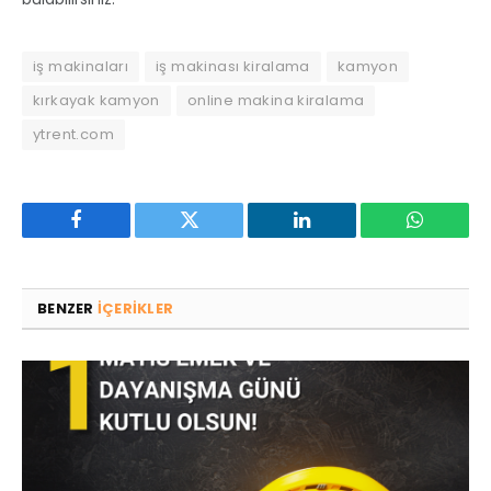
iş makinaları
iş makinası kiralama
kamyon
kırkayak kamyon
online makina kiralama
ytrent.com
Facebook
Twitter
LinkedIn
WhatsAp
BENZER
IÇERIKLER