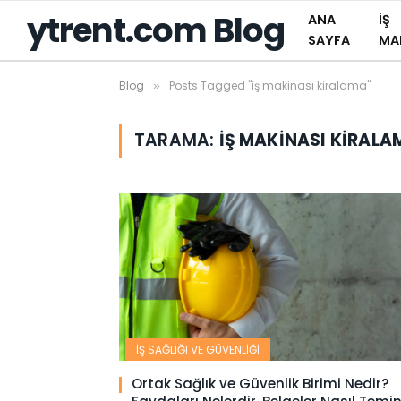
ytrent.com Blog
ANA
İŞ
SAYFA
MAK
Blog
Posts Tagged "iş makinası kiralama"
»
TARAMA:
IŞ MAKINASI KIRALA
İŞ SAĞLIĞI VE GÜVENLİĞİ
Ortak Sağlık ve Güvenlik Birimi Nedir?