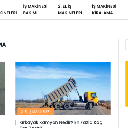
İŞ MAKINESI
2. EL İŞ
İŞ MAKINESI
INELERI
BAKIMI
MAKINELERI
KIRALAMA
MA
2. EL İŞ MAKINELERI
Kırkayak Kamyon Nedir? En Fazla Kaç